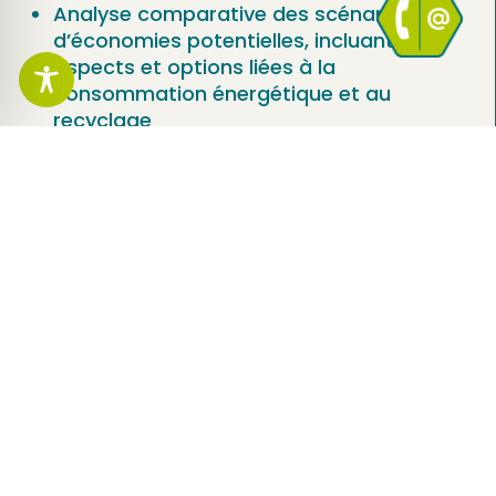
Analyse comparative des scénarios
d’économies potentielles, incluant les
aspects et options liées à la
consommation énergétique et au
recyclage
Développement de systèmes intégrés
de gestion de l’eau
Estimations de coûts pour des
modernisations techniques
Veille technologique et réglementaire
Audits et contrôles de conformité vis-à-
vis du référentiel EWS
Formation dans le cadre du référentiel
EWS, identification des axes
d’amélioration
Vos avantages