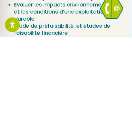
Evaluer les impacts environnementaux
et les conditions d’une exploitation
durable
Etude de préfaisabilité, et études de
faisabilité financière
Vos avantages
Estimation de la valeur du gisement
Critères de décision économique pour
l’exploitation des gisements
Prestation fournis par des experts
techniques
Maîtrise des risques et contrôle du
processus projet
Sécurité juridique et financière
Établissement de données robustes et