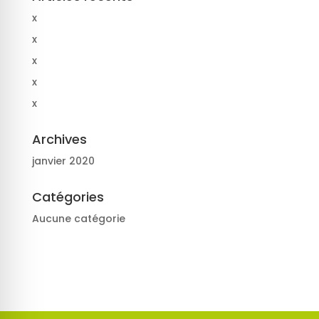
x
x
x
x
x
Archives
janvier 2020
Catégories
Aucune catégorie