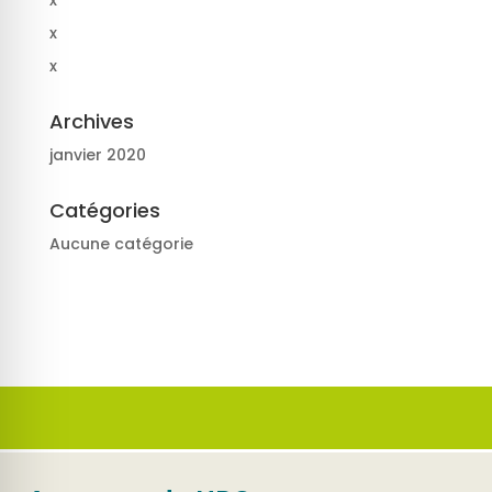
x
x
x
Archives
janvier 2020
Catégories
Aucune catégorie