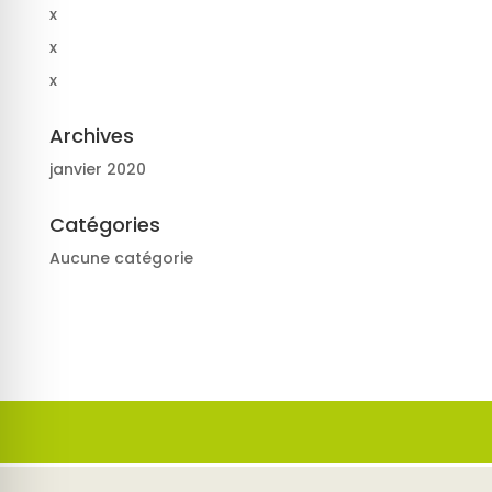
x
x
x
Archives
janvier 2020
Catégories
Aucune catégorie