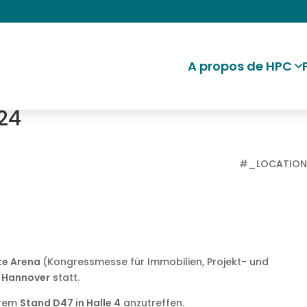
A propos de HPC
024
#_LOCATIO
te Arena
(Kongressmesse für Immobilien, Projekt- und
 Hannover
statt.
erem
Stand D47 in Halle 4
anzutreffen.