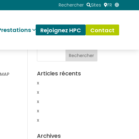
Rechercher
Sites
FR
Prestations
Rejoignez HPC
Contact
Articles récents
NMAP
x
x
x
x
x
Archives