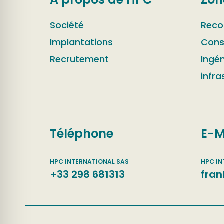
Société
Reco
Implantations
Cons
Recrutement
Ingén
infra
Téléphone
E-M
+33 298 681313
fran