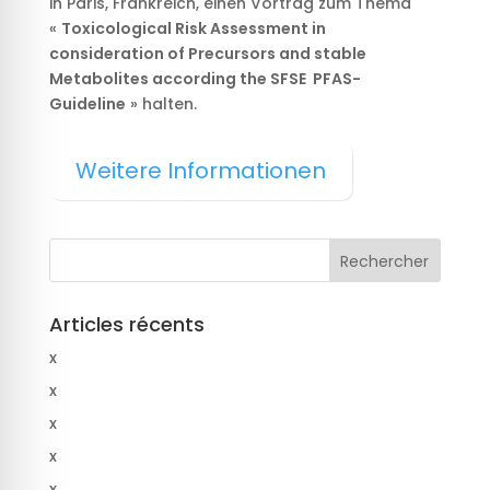
in Paris, Frankreich, einen Vortrag zum Thema
«
Toxicological Risk Assessment in
consideration of Precursors and stable
Metabolites according the SFSE PFAS-
Guideline
» halten.
Weitere Informationen
Articles récents
x
x
x
x
x