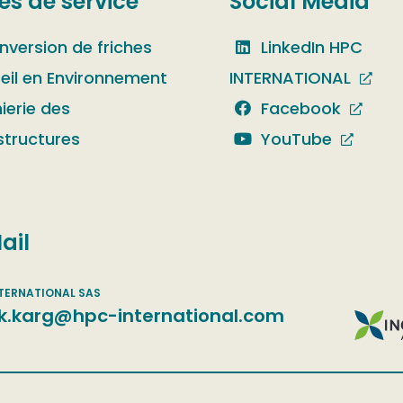
es de service
Social Media
nversion de friches
LinkedIn HPC
eil en Environnement
INTERNATIONAL
ierie des
Facebook
structures
YouTube
ail
k.karg@hpc-international.com