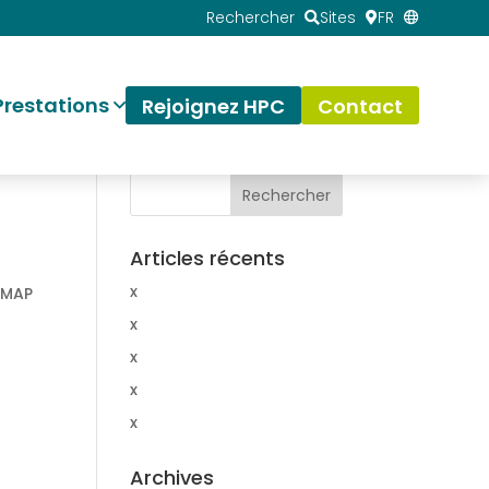
Rechercher
Sites
FR
Prestations
Rejoignez HPC
Contact
Articles récents
x
NMAP
x
x
x
x
Archives