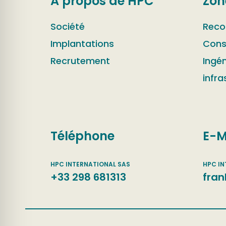
A propos de HPC
Zon
Société
Reco
Implantations
Cons
Recrutement
Ingén
infra
Téléphone
E-M
+33 298 681313
fran